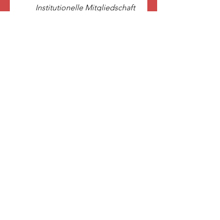
Institutionelle Mitgliedschaft
(bitte im nächsten Schritt
Namen des Instituts
angeben) (200,- €)
Ich möchte folgenden Betrag
zahlen:
Name der Institution:
Meine Zahlungsdaten:
Kreditinstitut:
*
Kontoinhaber/in:
*
BIC:
*