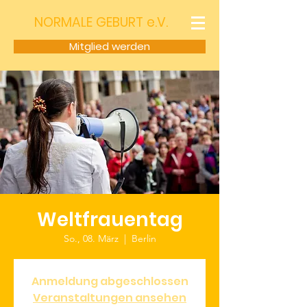
NORMALE GEBURT e.V.
Mitglied werden
Weltfrauentag
So., 08. März
  |  
Berlin
Anmeldung abgeschlossen
Veranstaltungen ansehen