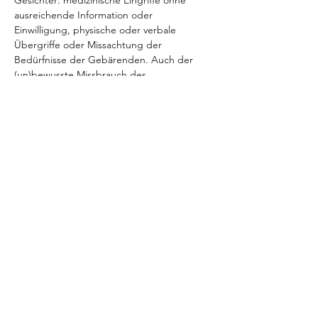
Gesichter: medizinische Eingriffe ohne 
ausreichende Information oder 
Einwilligung, physische oder verbale 
Übergriffe oder Missachtung der 
Bedürfnisse der Gebärenden. Auch der 
(un)bewusste Missbrauch des 
Machtgefälles, das potentiell zwischen 
Fachleuten wie Hebammen und ärztlichen 
Geburthelfer*innen und der Gebärenden 
besteht (die Frau 
muss 
vertrauen, sie kann 
nicht kontrollieren während der Geburt) 
schränkt die Selbstbestimmung der Frau 
ein und verletzt diese.…
Weiterlesen >
NORMALE GEBURT e.V.