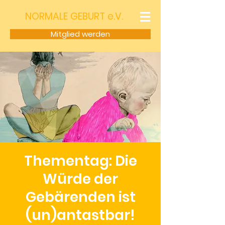
NORMALE GEBURT e.V.
Mitglied werden
Thementag: Die
Würde der
Gebärenden ist
(un)antastbar!